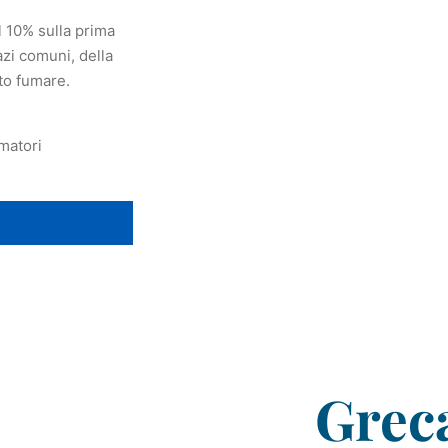
 10% sulla prima
zi comuni, della
to fumare.
matori
Grec