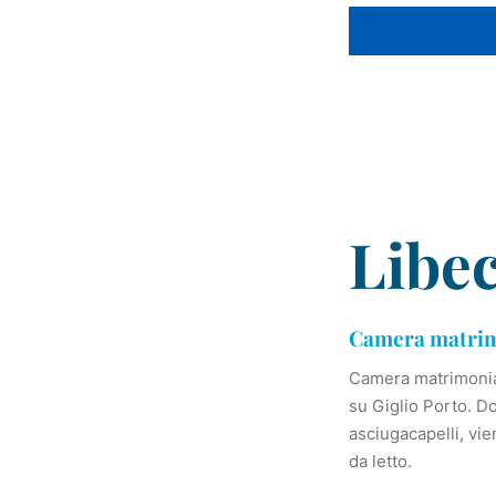
Libe
Camera matrimo
Camera matrimonial
su Giglio Porto. D
asciugacapelli, vi
da letto.